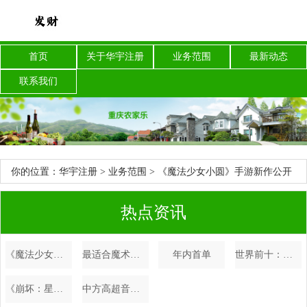
首页
关于华宇注册
业务范围
最新动态
联系我们
你的位置：
华宇注册
>
业务范围
> 《魔法少女小圆》手游新作公开
PV！绿色丘比现身
热点资讯
《魔法少女小圆》手游新作公开PV！绿色丘比现身
最适合魔术师约翰逊的队友都是谁?
年内首单
世界前十：拉姆排名继续下滑 谢奥菲勒上升到第四
《崩坏：星穹铁道》2.3版本将于6月19日更新 机甲少女流萤限时上线！
中方高超音速导弹再次升级，杀伤范围增加三分之一：美军望尘莫及！ 南华