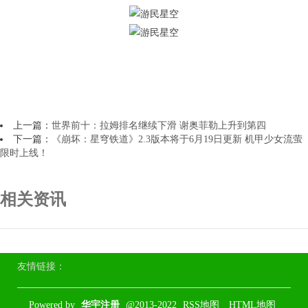
上一篇：
世界前十：拉姆排名继续下滑 谢奥菲勒上升到第四
下一篇：
《崩坏：星穹铁道》2.3版本将于6月19日更新 机甲少女流萤
限时上线！
相关资讯
友情链接：
Powered by
华宇注册
@2013-2022
RSS地图
HTML地图